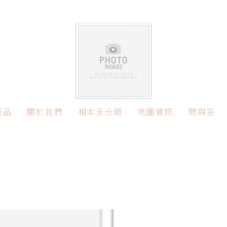
商品
關於我們
相本全分類
地圖資訊
問與答
愛妮雅化妝品的市
場口碑：用品質征
探索自然之美：愛
服消費者
妮雅護膚品牌的環
台中搬家公司推
保理念與產品特色
薦：尋找信賴與效