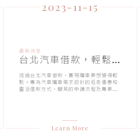
2023-11-15
最新消息
台北汽車借款，輕鬆
擁有夢想座駕
透過台北汽車借款，實現購車夢想變得輕
鬆。專為汽車購車需求設計的低息優惠和
靈活還款方式，簡易的申請流程及專業的
客戶服務，使得購車過程更加輕鬆愜意。
安心保障則為整個過程提供了更多的信心
與安全感，讓您在台北都會中輕鬆擁有心
儀座駕。
Learn More