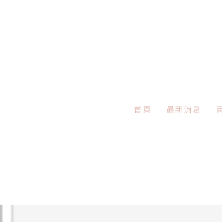
首頁
最新消息
繆思女神波是什
麼？療程特色、適
抽化糞池後異味仍
用需求與保養重點
存在？可能原因與
整理
Custom Patches:
解決方法
Personal Identit