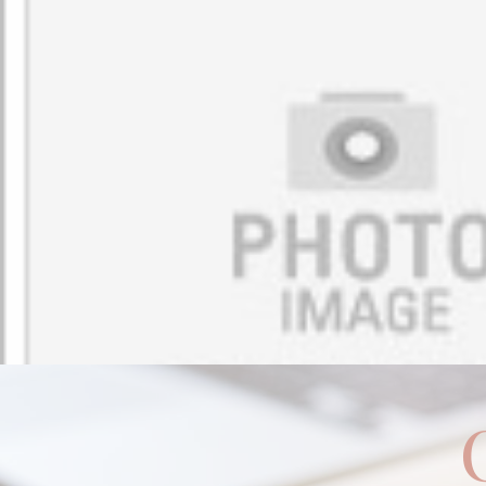
google商家常見
y and Professio
問題解答
nal Branding in
台北汽車借款，輕
One Stitch
鬆擁有夢想座駕
威許移動是否提供
網站設計和APP開
發的專業知識？