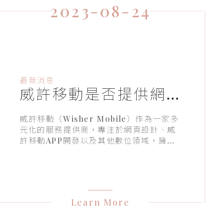
2023-08-24
最新消息
威許移動是否提供網
站設計和APP開發的
專業知識？
威許移動（Wisher Mobile）作為一家多
元化的服務提供商，專注於網頁設計、威
許移動APP開發以及其他數位領域，擁有
豐富的專業知識和經驗。他們的團隊在這
些領域中積累了豐富的技能和洞察力，能
夠為客戶提供高品質的解決方案。以下是
一些證據，證明威許移動確實擁有網站設
計和APP開發的專業知識：1. 專業團隊：
Learn More
威許移動的團隊成員來自不同的專業背
景，涵蓋了網頁設計、威許移動軟體開