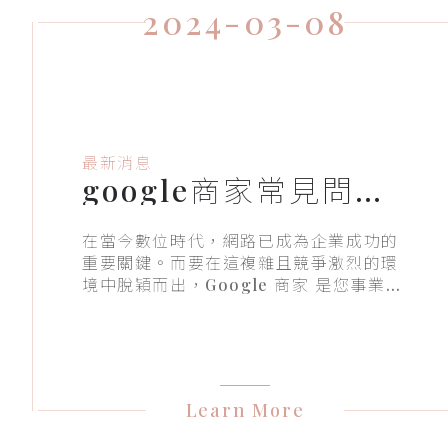
2024-03-08
最新消息
google商家常見問題
解答
在當今數位時代，網路已成為企業成功的
重要關鍵。而要在這複雜且競爭激烈的環
境中脫穎而出，Google 商家 是您事業攀
升頂峰的不二之選。透過這項免費服務，
您將開啟一個全新的線上市場，將您的商
家資訊輕鬆推送至 Google 搜尋和 Goog
le 地圖，讓潛在客戶輕鬆找到您。
Learn More