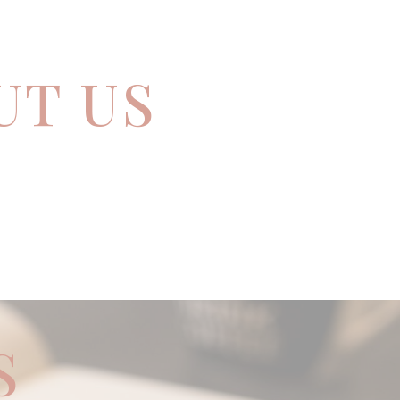
UT US
S