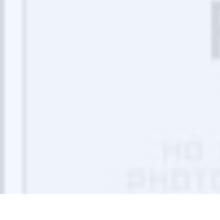
google商家常見
y and Professio
問題解答
nal Branding in
台北汽車借款，輕
One Stitch
鬆擁有夢想座駕
威許移動是否提供
網站設計和APP開
發的專業知識？