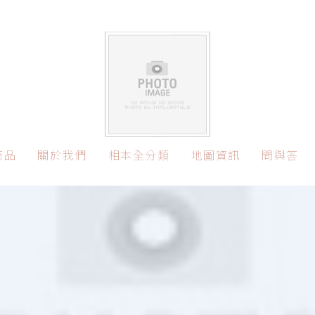
首頁
產品
商品
關於我們
相本全分類
地圖資訊
問與答
愛妮雅化妝品的市
場口碑：用品質征
探索自然之美：愛
服消費者
妮雅護膚品牌的環
台中搬家公司推
保理念與產品特色
薦：尋找信賴與效