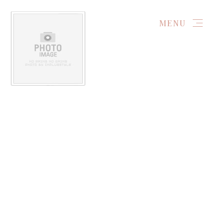
MENU
简体
首頁
保養美容
台中搬家公司推薦：尋找信賴與效率兼具的搬家專家
首頁
最新消息
商品
關於我們
相本全分類